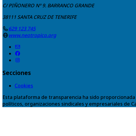
C/ PIÑONERO Nº 9. BARRANCO GRANDE
38111
SANTA CRUZ DE TENERIFE
629 123 745
www.neotropico.org
Secciones
Cookies
Esta plataforma de transparencia ha sido proporcionada 
políticos, organizaciones sindicales y empresariales de C