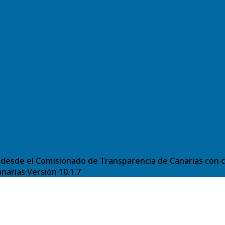
desde el Comisionado de Transparencia de Canarias con ca
anarias
·
Versión
10.1.7