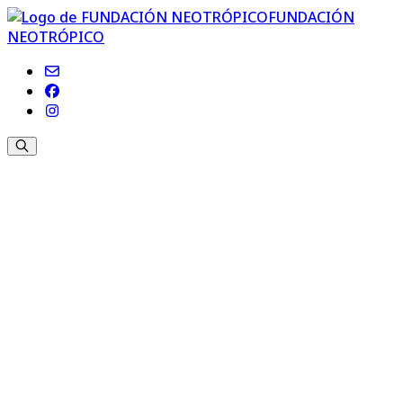
FUNDACIÓN
NEOTRÓPICO
PORTAL DE TRANSPARENCIA La Fundación Neotrópico
cumple con la Ley Canaria 12/2014 de 26 de diciembre,
de transparencia y de acceso a la información pública,
la cuál es de aplicación en función de su artículo 3, por
ser una entidad privada que percibe ayudas o
subvenciones, en una cuantía superior a 60.000 euros,
con cargo a los Presupuestos de la Comunidad
Autónoma de Canarias, para la financiación de sus
actividades y funcionamiento ordinario.
La Fundación Neotrópico
es una organización, sin