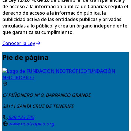
La Ley 12/2014, de 26 de diciembre, de transparencia y
de acceso a la información pública de Canarias regula el
derecho de acceso a la información pública, la
publicidad activa de las entidades públicas y privadas
vinculadas a lo público, y crea un órgano independiente
que garantiza su cumplimiento.
Conocer la Ley
Pie de página
FUNDACIÓN
NEOTRÓPICO
C/ PIÑONERO Nº 9. BARRANCO GRANDE
38111
SANTA CRUZ DE TENERIFE
629 123 745
www.neotropico.org